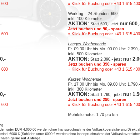
 600
» Klick für Buchung
oder +43 1 615 40
Werktag – 24 Stunden: 690,-
inkl. 100 Kilometer
-
AKTION:
nur 600,
Statt 690,- jetzt
Jetzt buchen und 90,- sparen
 600
» Klick für Buchung
oder +43 1 615 40
Langes Wochenende
Fr. 09.00 Uhr bis Mo. 09.00 Uhr: 2.390,-
inkl. 500 Kilometer
0,-
AKTION:
nur 2.0
Statt 2.390,- jetzt
Jetzt buchen und 390,- sparen
 600
» Klick für Buchung
oder +43 1 615 40
Kurzes Wochende
Fr. 17.00 Uhr bis Mo. 09.00 Uhr: 1.790,-
inkl. 300 Kilometer
0,-
AKTION:
nur 1.5
Statt 1.790,- jetzt
Jetzt buchen und 290,- sparen
 600
» Klick für Buchung
oder +43 1 615 40
Mehrkilometer: 1,70 pro km
ng.
den unter EUR 4.000,00 werden ohne Inanspruchnahme der Vollkaskoversicherung Direkt a
mind. 6000 € (Schäden unter 6000 € werden ohne Inanspruchnahme der Vollkaskoversicheru
halen gerne auf Anfrage.