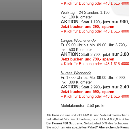
» Klick für Buchung
oder +43 1 615 4000
Werktag – 24 Stunden: 1.190,-
inkl. 100 Kilometer
AKTION:
nur 900,
Statt 1.190,- jetzt
Jetzt buchen und 290,- sparen
» Klick für Buchung
oder +43 1 615 4000
Langes Wochenende
Fr. 09.00 Uhr bis Mo. 09.00 Uhr: 3.790,-
inkl. 500 Kilometer
AKTION:
nur 3.00
Statt 3.790,- jetzt
Jetzt buchen und 790,- sparen
» Klick für Buchung
oder +43 1 615 4000
Kurzes Wochende
Fr. 17.00 Uhr bis Mo. 09.00 Uhr: 2.990,-
inkl. 300 Kilometer
AKTION:
nur 2.40
Statt 2.990,- jetzt
Jetzt buchen und 590,- sparen
» Klick für Buchung
oder +43 1 615 4000
Mehrkilometer: 2,50 pro km
Alle Preis in Euro und inkl. MWST. und Vollkaskoversicheru
Selbstbehalt 5% des Schadens, mind. EUR 4.000,00 (Schä
Bei Ferrari 430 Scuderia:
Selbstbehalt 5 % des Schadens 
Sie möchten ein spezielles Paket? Abweichende Pausc