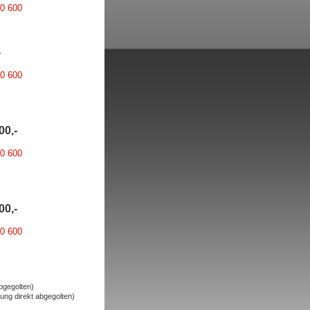
00 600
-
00 600
00,-
00 600
00,-
00 600
bgegolten)
ng direkt abgegolten)