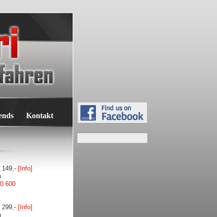
ends
Kontakt
r 149,-
[Info]
n
00 600
r 299,-
[Info]
n