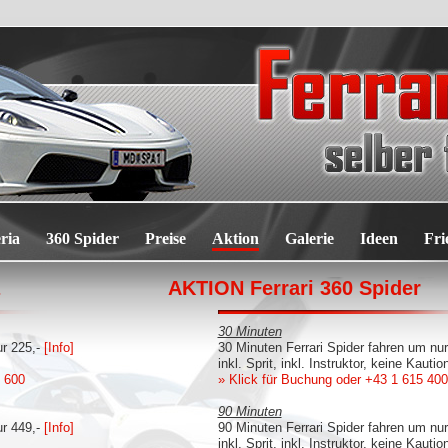
ria
360 Spider
Preise
Aktion
Galerie
Ideen
Fri
AKTION Ferrari 360 Spider
30 Minuten
ur 225,-
[Info]
30 Minuten Ferrari Spider fahren um nu
inkl. Sprit, inkl. Instruktor, keine Kautio
 600
» Klick für Buchung
oder +43 1 615 40
90 Minuten
ur 449,-
[Info]
90 Minuten Ferrari Spider fahren um nu
inkl. Sprit, inkl. Instruktor, keine Kautio